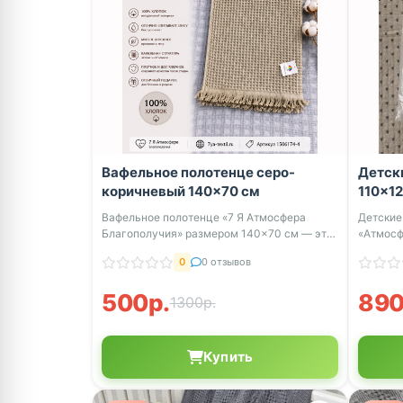
Вафельное полотенце серо-
Детск
коричневый 140×70 см
110×12
Вафельное полотенце «7 Я Атмосфера
Детские
Благополучия» размером 140×70 см — это
«Атмосф
практи...
заботы о
0
0 отзывов
500р.
890
1300р.
Купить