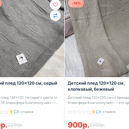
-59%
й плед 120×120 см, серый
Детский плед 120×120 см,
хлопковый, бежевый
 плед 120×120 см серого цвета от
Детский плед 120×120 см от бренда
«7Я Атмосфера Благополучия» —
Атмосфера Благополучия» — это и
ре...
0
0 отзывов
0
0 отзывов
р.
900р.
2200р.
2200р.