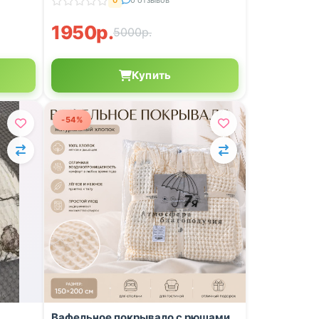
0
0 отзывов
1950р.
5000р.
Купить
-54%
Вафельное покрывало с рюшами