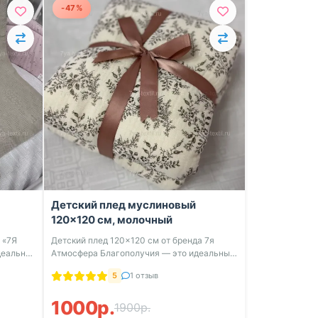
-47%
Детский плед муслиновый
120x120 см, молочный
 «7Я
Детский плед 120×120 см от бренда 7я
деальное
Атмосфера Благополучия — это идеальный
выбо...
5
1 отзыв
1000р.
1900р.