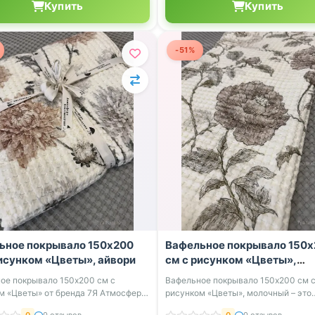
Купить
Купить
-51%
ьное покрывало 150x200
Вафельное покрывало 150
рисунком «Цветы», айвори
см с рисунком «Цветы»,
молочный
ое покрывало 150x200 см с
Вафельное покрывало 150x200 см 
м «Цветы» от бренда 7Я Атмосфера
рисунком «Цветы», молочный – это
..
стильный и пра...