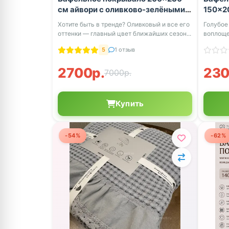
см айвори с оливково-зелёными
150×2
цветами
Хотите быть в тренде? Оливковый и все его
Голубое
оттенки — главный цвет ближайших сезон...
воплоще
Нежный.
5
1 отзыв
2700р.
230
7000р.
Купить
-54%
-62%