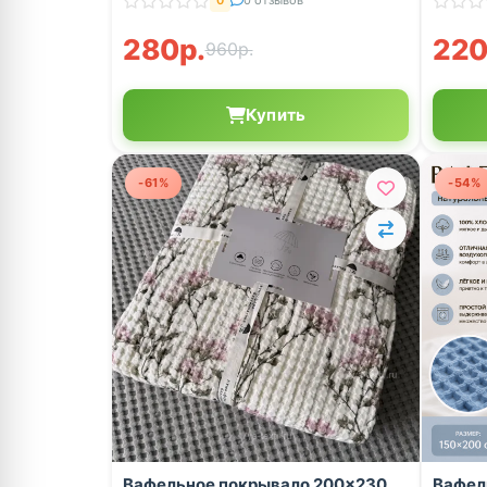
0
0 отзывов
280р.
220
960р.
Купить
-61%
-54%
Вафельное покрывало 200×230
Вафел