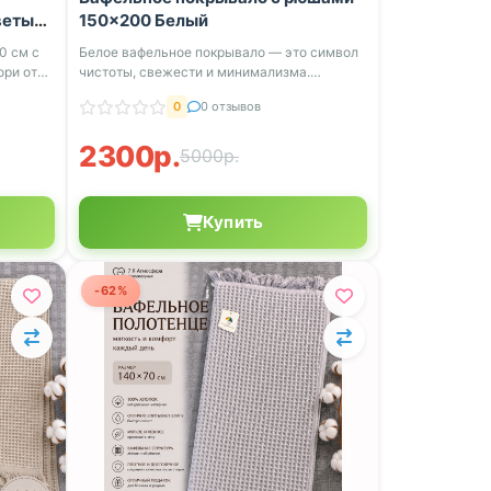
веты»,
150×200 Белый
0 см с
Белое вафельное покрывало — это символ
ори от
чистоты, свежести и минимализма.
Изделие ...
0
0 отзывов
2300р.
5000р.
Купить
-62%