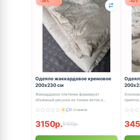
-38%
-42%
Одеяло жаккардовое кремовое
Одеял
200х230 см
200х2
Жаккардовое плетение формирует
Хлопков
объёмный рисунок из тонких веток и
приятна
листьев без пр...
конта...
0
0 отзывов
3150р.
345
5100р.