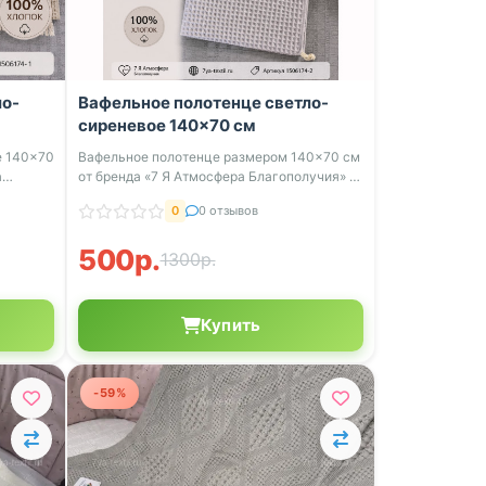
ло-
Вафельное полотенце светло-
сиреневое 140×70 см
е 140×70
Вафельное полотенце размером 140×70 см
а
от бренда «7 Я Атмосфера Благополучия» –
...
0
0 отзывов
500р.
1300р.
Купить
-59%