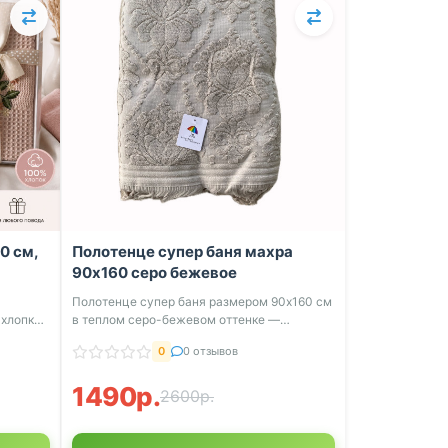
0 см,
Полотенце супер баня махра
90х160 серо бежевое
а
Полотенце супер баня размером 90х160 см
хлопка,
в теплом серо-бежевом оттенке —
идеально...
0
0 отзывов
1490р.
2600р.