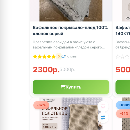
Вафельное покрывало-плед 100%
Вафел
хлопок серый
140×7
Превратите свой дом в оазис уюта с
Вафельн
вафельным покрывалом-пледом серого
от брен
цвета 150x...
...
5
1 отзыв
2300р.
500
5000р.
Купить
-62%
НОВИ
-64%