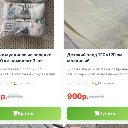
ие муслиновые пеленки
Детский плед 120×120 см,
0 см комплект 3 шт.
молочный
 муслиновые пеленки 7 Я
Детский плед 120×120 см от бренда
ера Благополучия» созданы для
Атмосфера Благополучия» — это с
 мал...
ую...
0
0 отзывов
0
0 отзывов
р.
900р.
2500р.
2200р.
Купить
Купить