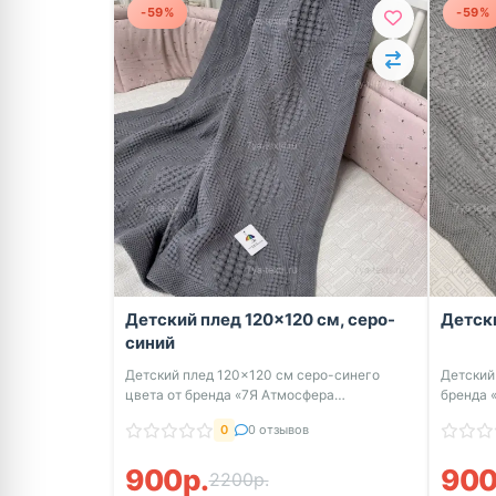
-59%
-59%
Детский плед 120×120 см, серо-
Детски
синий
Детский плед 120×120 см серо-синего
Детский
цвета от бренда «7Я Атмосфера
бренда 
Благополучия» ...
это...
0
0 отзывов
900р.
900
2200р.