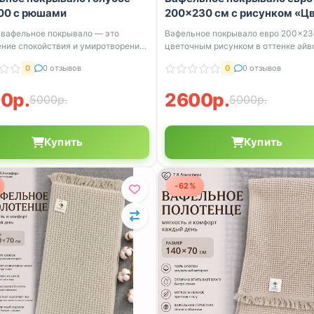
00 с рюшами
200x230 см с рисунком «Ц
айвори
 вафельное покрывало — это
Вафельное покрывало евро 200×23
ние спокойствия и умиротворения.
цветочным рисунком в оттенке айв
..
бре...
0
0 отзывов
0
0 отзывов
0р.
2600р.
5000р.
5000р.
Купить
Купить
-62%