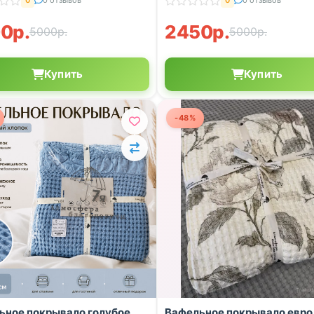
0
0 отзывов
0
0 отзывов
0р.
2450р.
5000р.
5000р.
Купить
Купить
-48%
ьное покрывало голубое
Вафельное покрывало евро