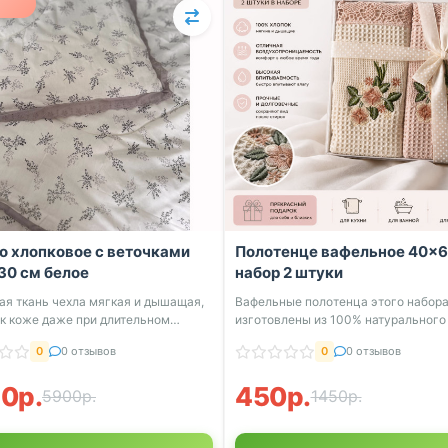
о хлопковое с веточками
Полотенце вафельное 40×6
30 см белое
набор 2 штуки
ая ткань чехла мягкая и дышащая,
Вафельные полотенца этого набор
 к коже даже при длительном
изготовлены из 100% натурального 
что об...
0
0 отзывов
0
0 отзывов
0р.
450р.
5900р.
1450р.