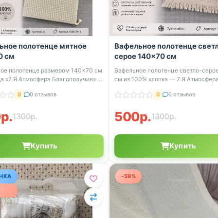
ьное полотенце мятное
Вафельное полотенце свет
0 см
серое 140×70 см
ое полотенце размером 140×70 см
Вафельное полотенце светло-серо
да «7 Я Атмосфера Благополучия» —
см из 100% хлопка — 7 Я Атмосфер
Благоп...
0
0 отзывов
0
0 отзывов
р.
500р.
1300р.
1300р.
Купить
Купить
НКА
-59%