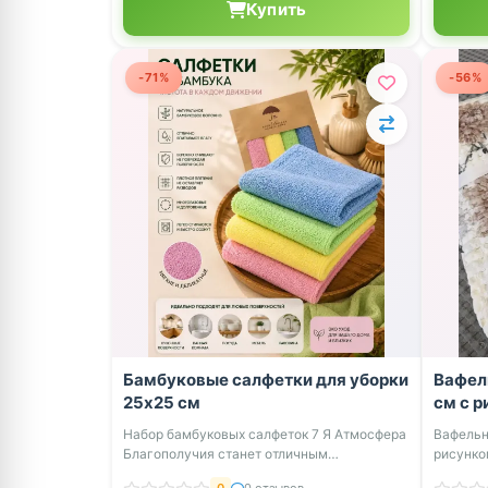
Купить
-71%
-56%
Бамбуковые салфетки для уборки
Вафел
25х25 см
см с 
Набор бамбуковых салфеток 7 Я Атмосфера
Вафельн
Благополучия станет отличным
рисунко
помощником ...
Благопо.