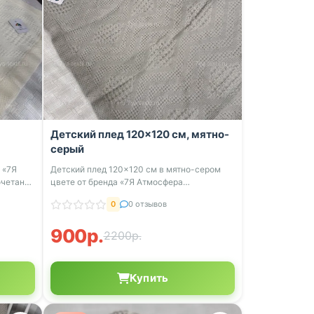
Детский плед 120×120 см, мятно-
серый
 «7Я
Детский плед 120×120 см в мятно-сером
очетание
цвете от бренда «7Я Атмосфера
Благополучия...
0
0 отзывов
900р.
2200р.
Купить