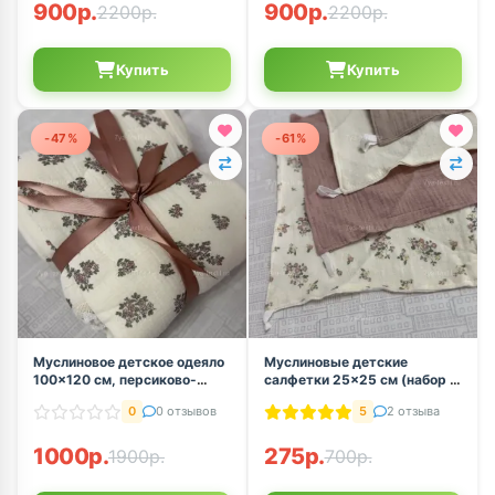
900р.
900р.
2200р.
2200р.
Купить
Купить
-47%
-61%
Муслиновое детское одеяло
Муслиновые детские
100x120 см, персиково-
салфетки 25×25 см (набор 4
розовый
шт.)
0
0 отзывов
5
2 отзыва
1000р.
275р.
1900р.
700р.