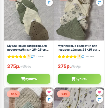
Муслиновые салфетки для
Муслиновые салфетки для
новорождённых 25×25 см
новорождённых 25×25 см,
(набор 4 шт.)
комплект 4 шт
5
1 отзыв
5
1 отзыв
275р.
275р.
700р.
700р.
Купить
Купить
-64%
-64%