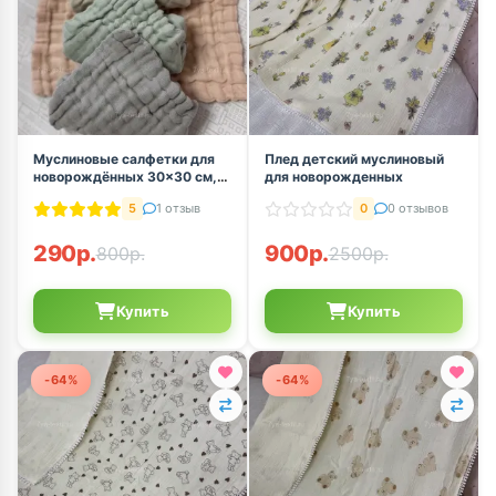
Муслиновые салфетки для
Плед детский муслиновый
новорождённых 30×30 см,
для новорожденных
комплект 5 шт
5
1 отзыв
0
0 отзывов
290р.
900р.
800р.
2500р.
Купить
Купить
-64%
-64%