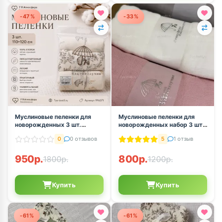
-47%
-33%
Муслиновые пеленки для
Муслиновые пеленки для
новорожденных 3 шт.
новорожденных набор 3 шт.
110×120 см хлопок
(белый, серо-бежевый,
0
0 отзывов
5
1 отзыв
розовый)
950р.
800р.
1800р.
1200р.
Купить
Купить
-61%
-61%