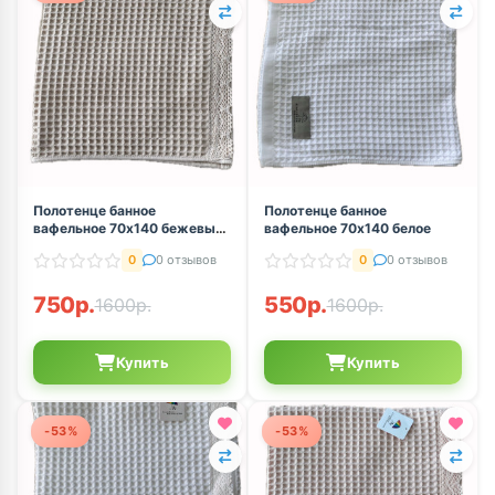
Полотенце банное
Полотенце банное
вафельное 70х140 бежевый
вафельное 70х140 белое
с ажурным кружевом
0
0 отзывов
0
0 отзывов
750р.
550р.
1600р.
1600р.
Купить
Купить
-53%
-53%