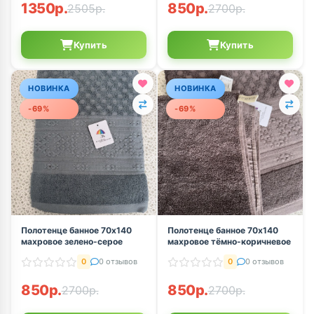
1350р.
850р.
2505р.
2700р.
Купить
Купить
НОВИНКА
НОВИНКА
-69%
-69%
Полотенце банное 70х140
Полотенце банное 70х140
махровое зелено-серое
махровое тёмно-коричневое
0
0 отзывов
0
0 отзывов
850р.
850р.
2700р.
2700р.