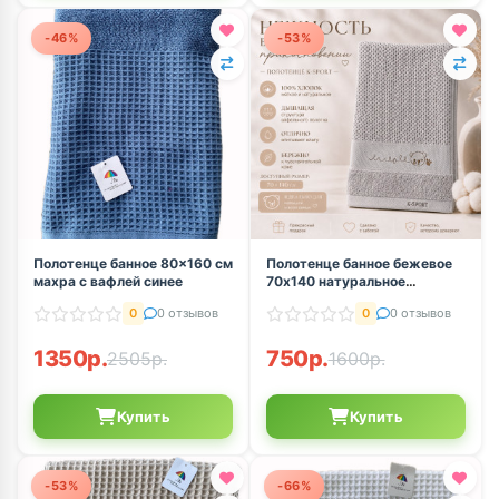
-46%
-53%
Полотенце банное 80×160 см
Полотенце банное бежевое
махра с вафлей синее
70х140 натуральное
вафельное
0
0 отзывов
0
0 отзывов
1350р.
750р.
2505р.
1600р.
Купить
Купить
-53%
-66%