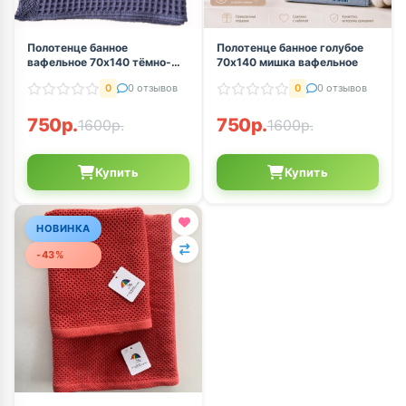
Полотенце банное
Полотенце банное голубое
вафельное 70х140 тёмно-
70х140 мишка вафельное
синий с ажурным кружевом
0
0 отзывов
0
0 отзывов
750р.
750р.
1600р.
1600р.
Купить
Купить
НОВИНКА
-43%