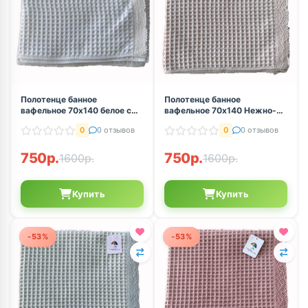
Полотенце банное
Полотенце банное
вафельное 70х140 белое с
вафельное 70х140 Нежно-
ажурным кружевом
розовый с ажурным
0
0 отзывов
0
0 отзывов
кружевом
750р.
750р.
1600р.
1600р.
Купить
Купить
-53%
-53%