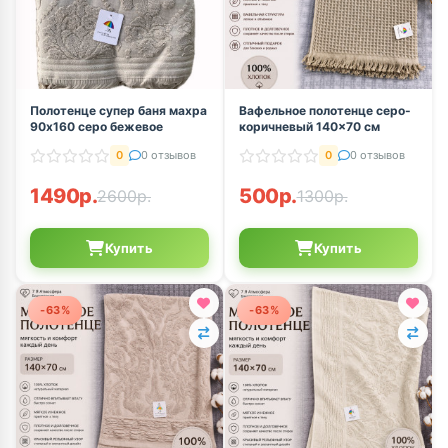
Полотенце супер баня махра
Вафельное полотенце серо-
90х160 серо бежевое
коричневый 140×70 см
0
0 отзывов
0
0 отзывов
1490р.
500р.
2600р.
1300р.
Купить
Купить
-63%
-63%