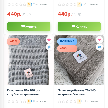
см розовое
см синее
0
0 отзывов
0
0 отзывов
440р.
440р.
950р.
950р.
Купить
Купить
-46%
НОВИНКА
-69%
Полотенце 80×160 см
Полотенце банное 70х140
голубое махра вафля
махровое бежевое
0
0 отзывов
0
0 отзывов