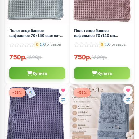
Полотенце банное
Полотенце банное
вафельное 70х140 светло-
вафельное 70х140 см
мятный с ажурным
пыльная роза с ажурным
0
0 отзывов
0
0 отзывов
кружевом
кружевом
750р.
750р.
1600р.
1600р.
Купить
Купить
-53%
-53%