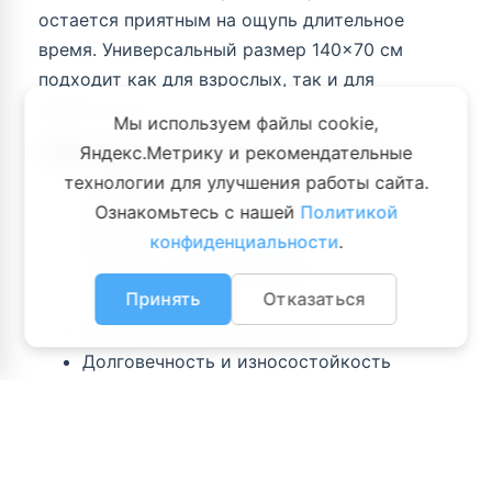
остается приятным на ощупь длительное
время. Универсальный размер 140×70 см
подходит как для взрослых, так и для
подростков.
Мы используем файлы cookie,
Преимущества полотенца
Яндекс.Метрику и рекомендательные
технологии для улучшения работы сайта.
Натуральный и безопасный состав
Ознакомьтесь с нашей
Политикой
Высокая впитываемость влаги
конфиденциальности
.
Мягкое и приятное к телу
Подходит для ежедневного
Принять
Отказаться
использования
Красивый рельефный узор
Долговечность и износостойкость
Не теряет форму после стирки
Подходит для ванной комнаты, сауны и
бассейна
Хорошая воздухопроницаемость