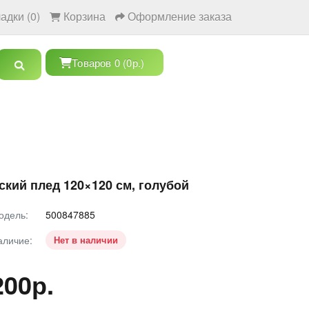
адки (0)
Корзина
Оформление заказа
Товаров 0 (0р.)
ский плед 120×120 см, голубой
одель:
500847885
аличие:
Нет в наличии
200р.