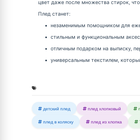
цвет даже после множества стирок, чт
Плед станет:
незаменимым помощником для еже
стильным и функциональным аксесс
отличным подарком на выписку, пе
универсальным текстилем, который
детский плед
плед хлопковый
плед в коляску
плед из хлопка