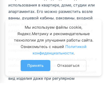
использования в квартире, доме, студии или
апартаментах. Его можно разместить возле
ванны, душевой кабины, раковины, входной
двери или в зоне отдыха. Универсальный
Мы используем файлы cookie,
дизайн позволяет легко сочетать изделие с
Яндекс.Метрику и рекомендательные
различными стилями интерьера — от
технологии для улучшения работы сайта.
скандинавского и минимализма до
Ознакомьтесь с нашей
Политикой
современного эко-стиля.
конфиденциальности
.
Натуральный хлопок обеспечивает комфорт в
любое время года, а практичная текстура
Принять
Отказаться
помогает поддерживать аккуратный внешний
вид изделия даже при регулярном
использовании. Коврик легко вписывается в
интерьер и становится не только
функциональным аксессуаром, но и стильной
частью домашнего пространства.