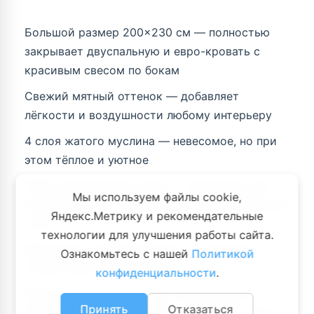
Большой размер 200×230 см — полностью
закрывает двуспальную и евро-кровать с
красивым свесом по бокам
Свежий мятный оттенок — добавляет
лёгкости и воздушности любому интерьеру
4 слоя жатого муслина — невесомое, но при
этом тёплое и уютное
100% натуральный хлопок — безопасно для
Мы используем файлы cookie,
новорождённых, аллергиков и чувствительной
Яндекс.Метрику и рекомендательные
кожи
технологии для улучшения работы сайта.
Идеальная терморегуляция — прохладно
Ознакомьтесь с нашей
Политикой
летом, уютно в межсезонье
конфиденциальности
.
Практичность: машинная стирка 30–40 °C,
Принять
Отказаться
быстро сохнет на веревке, не требует глажки