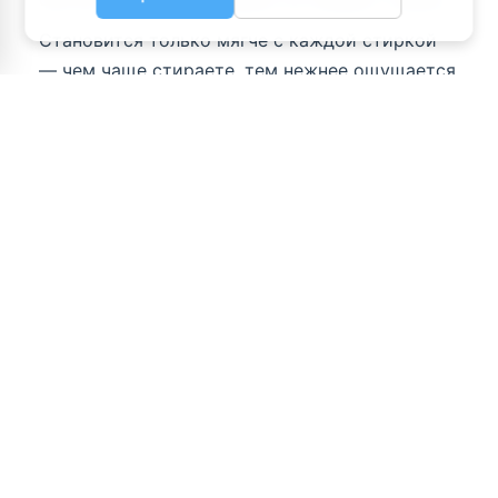
Становится только мягче с каждой стиркой
— чем чаще стираете, тем нежнее ощущается
Просто набросьте его на кровать — и комната
мгновенно превращается в оазис
спокойствия. Используйте как лёгкое летнее
одеяло, плед для вечернего отдыха или
стильную накидку на диван.
Лучший подарок для тех, кто ценит красоту и
комфорт
Муслиновое покрывало в мятном цвете — это
подарок, от которого невозможно оторваться.
Новоселье, свадьба, рождение малыша, 8
Марта или просто «потому что ты достойна»