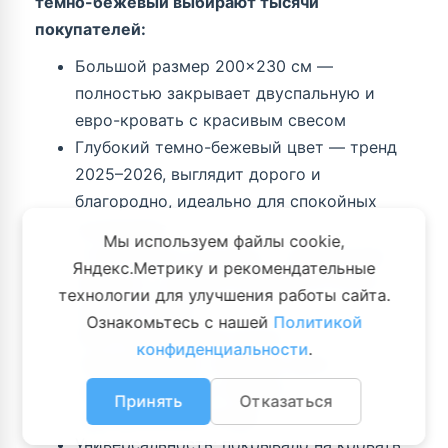
темно-бежевый выбирают тысячи
покупателей:
Большой размер 200×230 см —
полностью закрывает двуспальную и
евро-кровать с красивым свесом
Глубокий темно-бежевый цвет — тренд
2025–2026, выглядит дорого и
благородно, идеально для спокойных
интерьеров
Мы используем файлы cookie,
4 слоя жатого муслина — невероятная
Яндекс.Метрику и рекомендательные
мягкость, которая усиливается после
технологии для улучшения работы сайта.
каждой стирки
Ознакомьтесь с нашей
Политикой
100% натуральный хлопок —
конфиденциальности
.
гипоаллергенно, подходит даже
новорождённым и людям с
Принять
Отказаться
чувствительной кожей
Универсальность: покрывало на кровать,