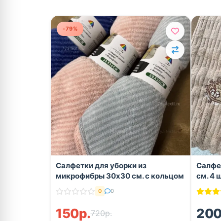
-79%
Салфетки для уборки из
Салфе
микрофибры 30x30 см. с кольцом
см. 4 
0
0
150р.
200
720р.