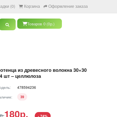
адки (0)
Корзина
Оформление заказа
Товаров 0 (0р.)
отенца из древесного волокна 30×30
 4 шт – целлюлоза
одель:
478594236
аличие:
39
180р.
р.
- 74%