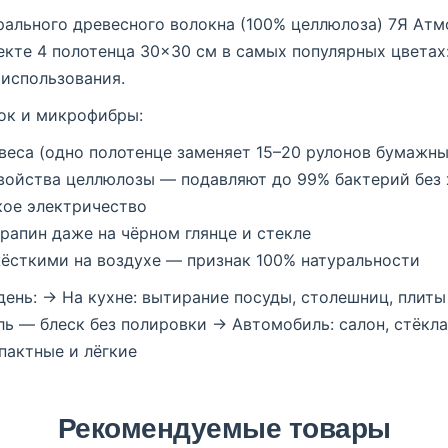
рального древесного волокна (100% целлюлоза) 7Я Атм
екте 4 полотенца 30×30 см в самых популярных цветах:
 использования.
ок и микрофибры:
веса (одно полотенце заменяет 15–20 рулонов бумажны
войства целлюлозы — подавляют до 99% бактерий без
кое электричество
рапин даже на чёрном глянце и стекле
ёсткими на воздухе — признак 100% натуральности
день: → На кухне: вытирание посуды, столешниц, плит
ель — блеск без полировки → Автомобиль: салон, стёкл
пактные и лёгкие
Рекомендуемые товары