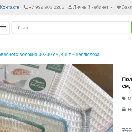
Контакте
+7 999 902 0265
Личный кабинет
Закл
весного волокна 30×30 см, 4 шт – целлюлоза
Пол
см,
М
Н
700