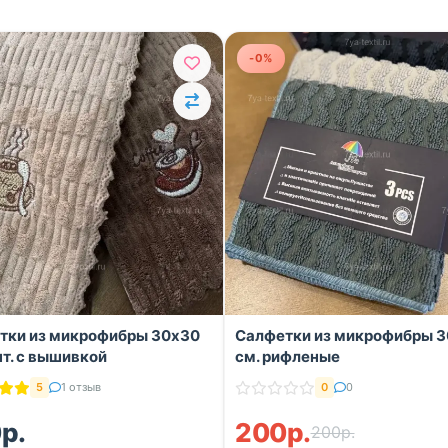
-0%
тки из микрофибры 30x30
Салфетки из микрофибры 
шт. с вышивкой
см. рифленые
5
1 отзыв
0
0
р.
200р.
200р.