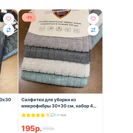
-3%
30x30
Салфетки для уборки из
микрофибры 30×30 см, набор 4
шт.
5
1 отзыв
195р.
200р.