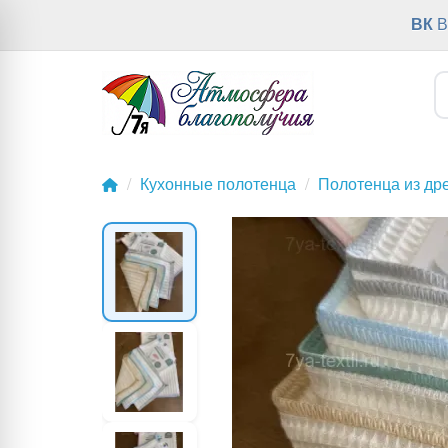
ВК
В
Кухонные полотенца
Полотенца из дре