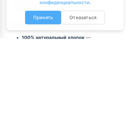
конфиденциальности
.
которое оно дарит в каждый момент
использования.
Принять
Отказаться
Ключевые преимущества
100% натуральный хлопок
—
гипоаллергенный материал, безопасный
для чувствительной кожи
Плотная махровая структура
—
обеспечивает максимальную мягкость и
объём даже после стирки
Высокая впитываемость
— эффективно
впитывает влагу за секунды
Быстро сохнет
— практичное решение
для дома и путешествий
Вафельная окантовка
— стильный
дизайн с контрастной текстурой, долго