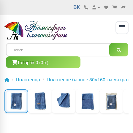
ВК
Товаров 0 (0р.)
Полотенца
Полотенце банное 80×160 см махра с