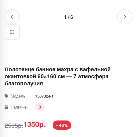
1
/
6
Полотенце банное махра с вафельной
окантовкой 80×160 см — 7 атмосфера
благополучия
Модель:
1507324-1
Наличие:
3
1350р.
2505р.
- 46%