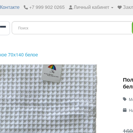
Контакте
+7 999 902 0265
Личный кабинет
Закл
ное 70х140 белое
Пол
бел
М
Н
160