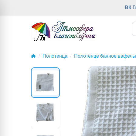
ВК
В
Полотенца
Полотенце банное вафель