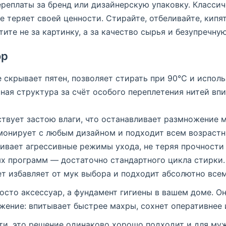
реплаты за бренд или дизайнерскую упаковку. Класси
не теряет своей ценности. Стирайте, отбеливайте, кип
ите не за картинку, а за качество сырья и безупречну
ор
 скрывает пятен, позволяет стирать при 90°C и исполь
ная структура за счёт особого переплетения нитей впи
твует застою влаги, что останавливает размножение 
онирует с любым дизайном и подходит всем возрастн
вает агрессивные режимы ухода, не теряя прочности 
х программ — достаточно стандартного цикла стирки.
т избавляет от мук выбора и подходит абсолютно всем
осто аксессуар, а фундамент гигиены в вашем доме. Он
жение: впитывает быстрее махры, сохнет оперативнее 
ти, это решение одинаково хорошо подходит и для муж