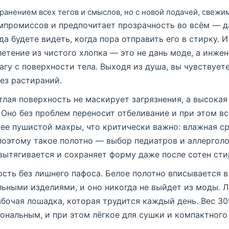
ранением всех тегов и смыслов, но с новой подачей, свежим
омпромиссов и предпочитает прозрачность во всём — д
да будете видеть, когда пора отправить его в стирку. 
етение из чистого хлопка — это не дань моде, а инже
агу с поверхности тела. Выходя из душа, вы чувствуете
без растираний.
етлая поверхность не маскирует загрязнения, а высока
Оно без проблем переносит отбеливание и при этом вс
ее пушистой махры, что критически важно: влажная ср
поэтому такое полотно — выбор педиатров и аллерголо
вытягивается и сохраняет форму даже после сотен сти
сть без лишнего пафоса. Белое полотно вписывается в
ьными изделиями, и оно никогда не выйдет из моды. Л
абочая лошадка, которая трудится каждый день. Вес 3
ональным, и при этом лёгкое для сушки и компактного