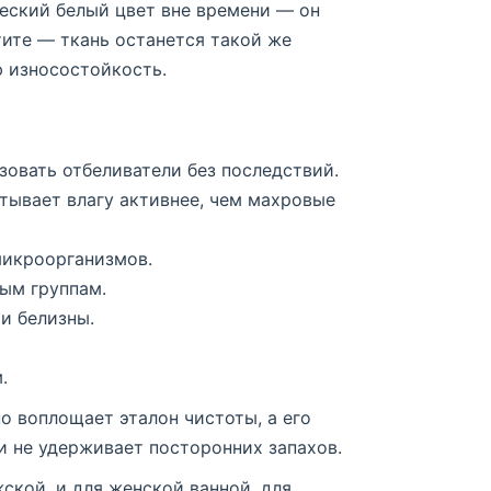
ческий белый цвет вне времени — он
ятите — ткань останется такой же
ю износостойкость.
зовать отбеливатели без последствий.
тывает влагу активнее, чем махровые
микроорганизмов.
ым группам.
и белизны.
.
о воплощает эталон чистоты, а его
и не удерживает посторонних запахов.
ской, и для женской ванной, для