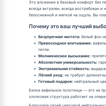
Это вложение в базовый комфорт без пе
всегда актуален, всегда востребован и 
белоснежной и мягкой на ощупь. Вы плат
Почему это ваш лучший выб
Безупречная чистота:
белый фон не
Превосходное впитывание:
вафель
петли.
Молниеносное высыхание:
препятс
Абсолютная универсальность:
гарм
Экстремальная стойкость:
выдержи
Лёгкий уход:
не требует деликатны
Готовый подарок:
нейтральный цве
Белое вафельное полотенце — это не пр
хлопковая структура работает на опере
Благодаря своей цветовой нейтральнос