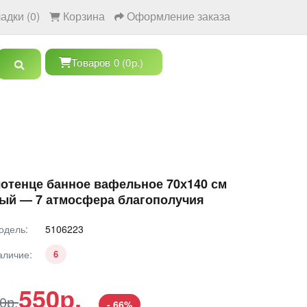
адки (0)
Корзина
Оформление заказа
Товаров 0 (0р.)
отенце банное вафельное 70х140 см
ый — 7 атмосфера благополучия
одель:
5106223
аличие:
6
550р.
0р.
- 66%