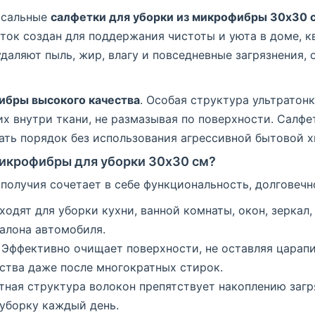
рсальные
салфетки для уборки из микрофибры 30x30 
еток создан для поддержания чистоты и уюта в доме, к
ляют пыль, жир, влагу и повседневные загрязнения, о
бры высокого качества
. Особая структура ультратон
х внутри ткани, не размазывая по поверхности. Салфет
ть порядок без использования агрессивной бытовой х
микрофибры для уборки 30x30 см?
олучия сочетает в себе функциональность, долговечно
дходят для уборки кухни, ванной комнаты, окон, зеркал
салона автомобиля.
: Эффективно очищает поверхности, не оставляя царапи
ства даже после многократных стирок.
отная структура волокон препятствует накоплению заг
 уборку каждый день.