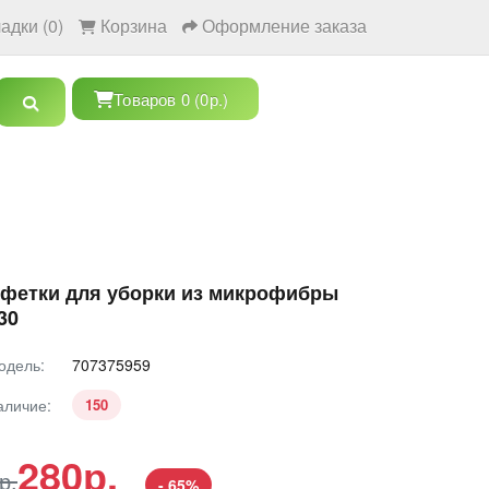
адки (0)
Корзина
Оформление заказа
Товаров 0 (0р.)
фетки для уборки из микрофибры
30
одель:
707375959
аличие:
150
280р.
р.
- 65%