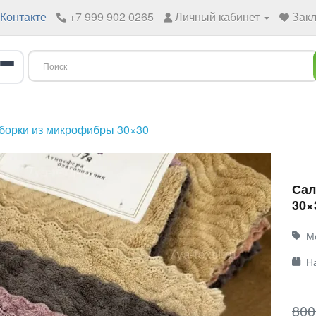
Контакте
+7 999 902 0265
Личный кабинет
Закл
борки из микрофибры 30×30
Сал
30×
М
Н
800