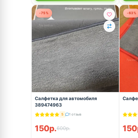
-75%
-63%
Салфетка для автомобиля
Салфе
389474963
5
1 отзыв
150р.
150
600р.