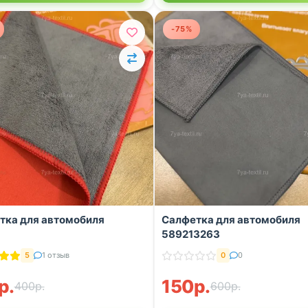
-75%
тка для автомобиля
Салфетка для автомобиля
589213263
5
1 отзыв
0
0
р.
150р.
400р.
600р.