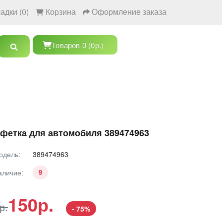
адки (0)
Корзина
Оформление заказа
Товаров 0 (0р.)
фетка для автомобиля 389474963
одель:
389474963
аличие:
9
150р.
р.
- 75%