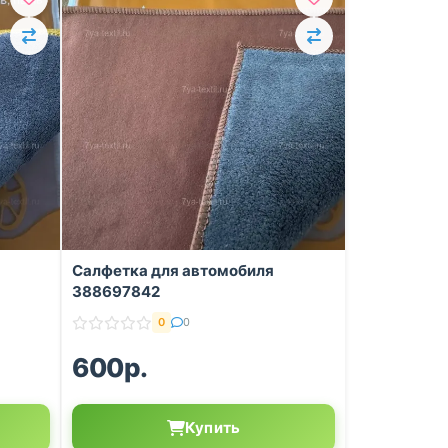
Салфетка для автомобиля
388697842
0
0
600р.
Купить