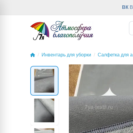
ВК
В
Инвентарь для уборки
Салфетка для 