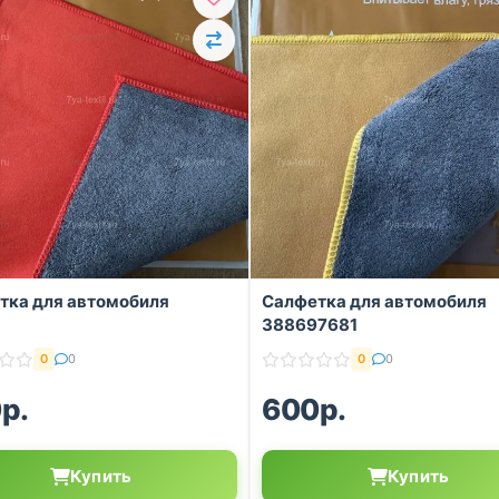
тка для автомобиля
Салфетка для автомобиля
388697681
0
0
0
0
р.
600р.
Купить
Купить