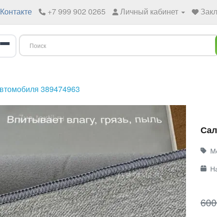
Контакте
+7 999 902 0265
Личный кабинет
Закл
автомобиля 389474963
Сал
М
Н
600