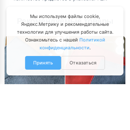
Мы используем файлы cookie,
Рекомендуемые товары
Яндекс.Метрику и рекомендательные
технологии для улучшения работы сайта.
Ознакомьтесь с нашей
Политикой
конфиденциальности
.
Принять
Отказаться
Салфетка для автомобиля
Салфетка для автомобиля
0
0
0
0
600р.
600р.